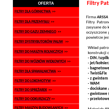
Filtry P
OFERTA
FILTRY DLA GÓRNICTWA
>>
Firma
ARSSA 
FILTRY DLA PRZEMYSŁU
>>
Filtry Patro
zasysane do k
FILTRY DO GAZU ZIEMNEGO
>>
oczyszczone 
powietrze jes
FILTRY DYSTRYBUTORÓW PALIW
>>
Wkład patro
FILTRY DO MASZYN ROLNICZYCH
>>
konstrukcji 
-
DIN /szpil
FILTRY DO WÓZKÓW WIDŁOWYCH
>>
-
jet
/kołnier
- bagnetowe
FILTRY DLA SPAWALNICTWA
>>
-
Twist&Fix
- z gwintem 
FILTRY DO LOKOMOTYW
>>
- WAM
- dociskane 
FILTRY DO SPRĘŻAREK
>>
- gwintowe 
- przelotow
FILTRY DO ODKURZACZY
>>
FILTRY MASZYN BUDOWLANYCH
>>