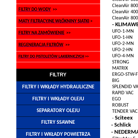
CleanAir
800
FILTRY DO WODY
>>
CleanAir
400
CleanAir
800
MATY FILTRACYJNE WŁÓKNINY SIATKI
>
- KLIMAW
UFO-1-MN
FILTRY NA ZAMÓWIENIE
>>
UFO-1-HN
UFO-2-MN
REGENERACJA FILTRÓW
>>
UFO-2-HN
UFO-4-MN
FILTRY DO PISTOLETÓW LAKIERNICZYCH
>>
STRONG
MATRIX
FILTRY
ERGO-STW-F
BIG
FILTRY I WKŁADY HYDRAULICZNE
SPLENDID V
RAPID VAC
FILTRY I WKŁADY OLEJU
EGO
ROBUST
SEPARATORY OLEJU
TENDER VAC
Sciteex
-
FILTRY SSAWNE
-
Schlick
- NEDERM
FILTRY I WKŁADY POWIETRZA