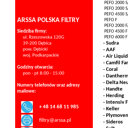
PEFO 2000 
PEFO 2000 S
PEFO 4500 S
ARSSA POLSKA FILTRY
PEFO F
PEFO 2000 F/
Siedziba firmy:
PEFO 4500 F
ul. Rzeszowska 120G
PEFO 6000 F
-
Sudra
39-200 Dębica
pow. Dębicki
- AAF
woj. Podkarpackie
- Air
Liqui
-
Camfil
Far
Godziny otwarcia:
- Coral
pon - pt 8:00 - 15:00
-
Danther
- Delta
Ne
Numery telefonów oraz adresy
-
Handte
mailowe:
- Herding
-
Intensiv
F
+ 48 14 68 11 985
- Keller
-
Plymoven
filtry@arssa.pl
-
Sideros