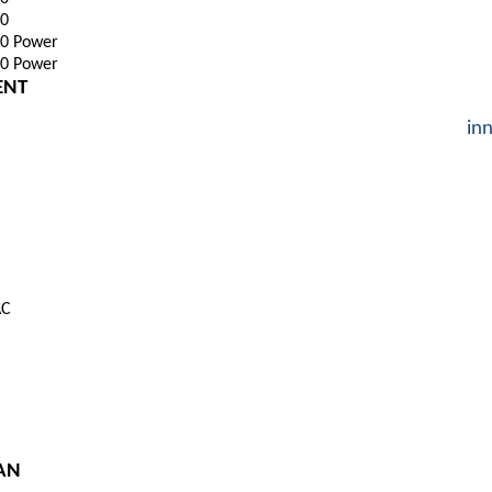
0
0 Power
0 Power
ENT
inn
AC
AN