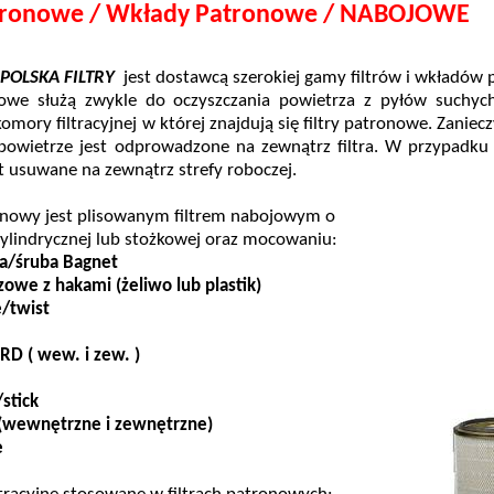
atronowe / Wkłady Patronowe / NABOJOWE
POLSKA FILTRY
jest dostawcą szerokiej gamy filtrów i wkładów
nowe służą zwykle do oczyszczania powietrza z pyłów suchych
omory filtracyjnej w której znajdują się filtry patronowe. Zaniecz
powietrze jest odprowadzone na zewnątrz filtra. W przypadku s
t usuwane na zewnątrz strefy roboczej.
nowy jest plisowanym filtrem nabojowym o
cylindrycznej lub stożkowej oraz mocowaniu:
ka/śruba Bagnet
zowe z hakami (żeliwo lub plastik)
/twist
RD ( wew. i zew. )
/
stick
(wewnętrzne i zewnętrzne)
e