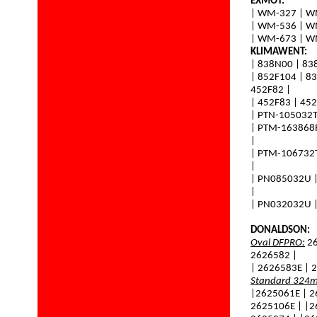
EXMOT:
| WM-327 | W
| WM-536 | W
| WM-673 | W
KLIMAWENT:
| 838N00 | 83
| 852F104 | 8
452F82 |
| 452F83 | 45
| PTN-105032T
| PTM-163868
|
|
PTM-106732
|
| PN085032U |
|
| PN032032U 
DONALDSON:
Oval
DFPRO:
26
2626582 |
| 2626583E | 
Standard 324
|2625061E | 2
2625106E | |2