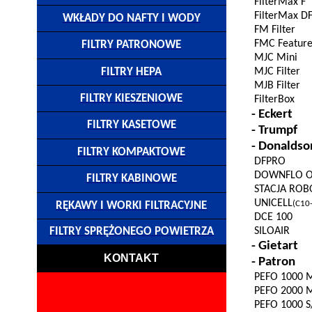
FilterMax
F
FilterMax
D
WKŁADY DO NAFTY I WODY
FM Filter
FMC Featur
FILTRY PATRONOWE
MJC Mini
FILTRY HEPA
MJC Filter
MJB Filter
FILTRY KIESZENIOWE
FilterBox
- Eckert
FILTRY KASETOWE
-
Trumpf
- Donalds
FILTRY KOMPAKTOWE
DFPRO
DOWNFLO 
FILTRY KABINOWE
STACJA ROB
UNICELL
(C10
RĘKAWY I WORKI FILTRACYJNE
DCE 100
SILOAIR
FILTRY SPRĘŻONEGO POWIETRZA
-
Gietart
KONTAKT
- Patron
PEFO 1000 
PEFO 2000 
PEFO 1000 S