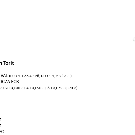
F
e
on
Torit
OVAL
(DFO 1-1 do 4-128; DFO 1-1, 2-2 i 3-3 )
OCZA ECB
-3,C20-3,C30-3,C40-3,C50-3,C60-3,C75-3,C90-3)
M
M
/O