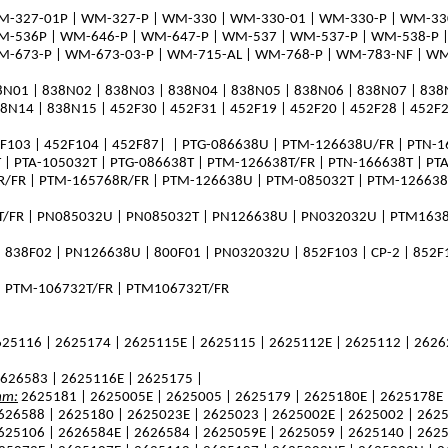
M-327-01P | WM-327-P | WM-330 | WM-330-01 | WM-330-P | WM-33
M-536P | WM-646-P | WM-647-P | WM-537 | WM-537-P | WM-538-P |
M-673-P | WM-673-03-P | WM-715-AL | WM-768-P | WM-783-NF | WM
8N01 | 838N02 | 838N03 | 838N04 | 838N05 | 838N06 | 838N07 | 838
38N14 | 838N15 | 452F30 | 452F31 | 452F19 | 452F20 | 452F28 | 452F2
2F103 | 452F104 | 452F87|
| PTG-086638U | PTM-126638U/FR | PTN-1
 | PTA-105032T | PTG-086638T | PTM-126638T/FR | PTN-166638T | PT
R/FR | PTM-165768R/FR | PTM-126638U | PTM-085032T | PTM-126638
T/FR
|
PN085032U
|
PN085032T
|
PN126638U
|
PN032032U |
PTM16386
 838F02 | PN126638U | 800F01 | PN032032U | 852F103 | CP-2 | 852F1
|
PTM-106732T/FR | PTM106732T/FR
25116 | 2625174 | 2625115E | 2625115 | 2625112E | 2625112 | 2626
2626583 | 2625116E | 2625175 |
mm:
2625181 | 2625005E | 2625005 | 2625179 | 2625180E | 2625178E 
626588 | 2625180 | 2625023E | 2625023 | 2625002E | 2625002 | 2625
625106 | 2626584E | 2626584 | 2625059E | 2625059 | 2625140 | 262