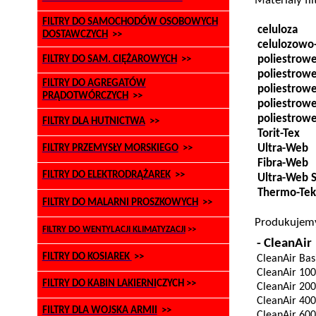
Materiały fi
FILTRY DO SAMOCHODÓW OSOBOWYCH
celuloza
DOSTAWCZYCH
>>
celulozowo
poliestrow
FILTRY DO SAM. CIĘŻAROWYCH
>>
poliestrow
FILTRY DO AGREGATÓW
poliestrowe
PRĄDOTWÓRCZYCH
>>
poliestrow
poliestrow
FILTRY DLA HUTNICTWA
>>
Torit-Tex
Ultra-Web
FILTRY PRZEMYSŁY MORSKIEGO
>>
Fibra-Web
FILTRY DO ELEKTRODRĄŻAREK
>>
Ultra-Web
Thermo-Tek
FILTRY DO MALARNI PROSZKOWYCH
>>
Produkujemy
FILTRY DO WENTYLACJI KLIMATYZACJI
>>
-
CleanAir
FILTRY DO KOSIAREK
>>
CleanAir
Bas
CleanAir
100
FILTRY DO KABIN LAKIERNI
CZYCH >>
CleanAir
200
CleanAir
400
FILTRY DLA WOJSKA ARMII
>>
CleanAir
600