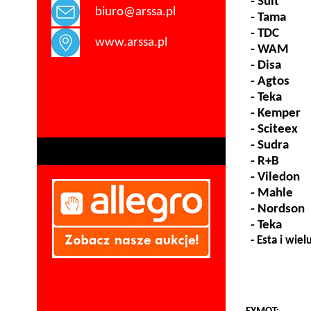
-
Sult
biuro@arssa.pl
- Tama
- TDC
www.arssa.pl
- WAM
-
Disa
-
Agtos
-
Teka
- Kemper
-
Sciteex
-
Sudra
- R+B
-
Viledon
- Mahle
-
Nordson
- Teka
-
Esta
i wiel