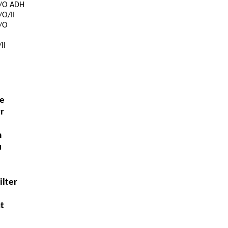
S/O ADH
/O/II
/O
II
de
r
m
u
ilter
t