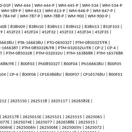
0-01P | WM-444 | WM-444-P | WM-445-P | WM-534 | WM-534-P
 WM-589-P | WM-613 | WM-613-P | WM-646-P | WM-647-P |
-784-NF | WM-787-P | WM-788-P | WM-900 | WM-900-P |
N08 | 838N09 | 838N10 | 838N11 | 838N12 | 838N13 | 852F103 |
9 | 452F23 | 452F24 | 452F32 | 452F33 | 452F34 | 452F35 |
66638U | PTA-166638U | PTG-065032T | PTM-085032T/FR |
A-166638T | PTM-085032R/FR | PTM-032032U/FR | CP-2 | CP-4 |
T | PTM-085032R | PTM-032032U | PTM-163868R | PTM-165768R
8R/FR | | 800F03 | PN085032T | 800F04 | PN166638U | 800F05
04 | CP-4 | 800F06 | CP163868U | 800F07 | CP165768U | 800F01
212 | 2625150 | 2625118 | 2625117 | 2626582E |
| 2625178 | 2625015E | 2625521 | 2625515 | 2625061 |
077E | 2625074E | 2625077 | 2626588E | 2625015 |
5006NE | 2625006N | 2625006E | 2625005N | 2625072 |