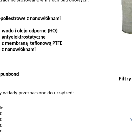
ltracyjne stosowane w filtrach patronowych:
-poliestrowe z
nanowłóknami
e
e wodo i
olejo-odporne
(HO)
 antyelektrostatyczne
e z membraną
teflonową PTFE
e z
nanowłóknami
Spunbond
Filtr
 wkłady przeznaczone do urządzeń:
ic
0
0
0
0